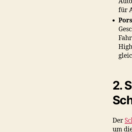
Auto
für 
Por
Gesc
Fahr
High
glei
2.
S
Sch
Der
Sc
um die