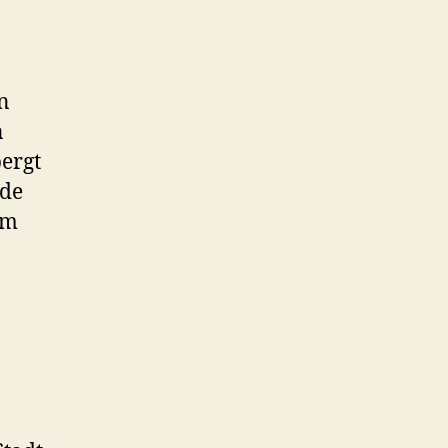
n
n
ergt
nde
im