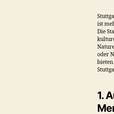
Stuttg
ist me
Die St
kultur
Nature
oder N
bieten
Stuttg
1.
A
Mer