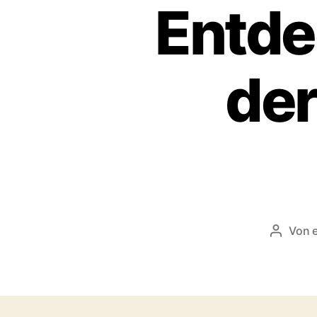
Entde
de
Von
Beitrag