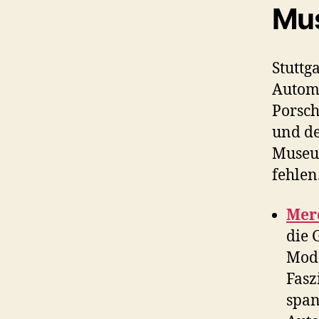
Mu
Stuttg
Automo
Porsch
und de
Museum
fehlen
Mer
die 
Mode
Fasz
span