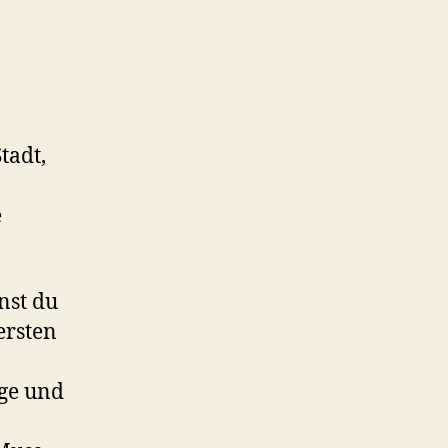
tadt,
e
nst du
ersten
uge und