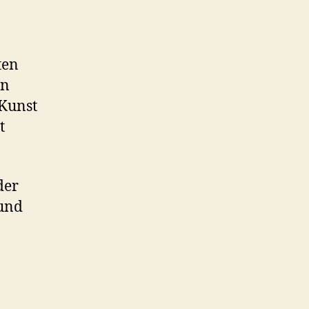
ten
en
 Kunst
t
der
 und