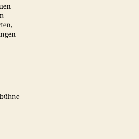
euen
en
ten,
ängen
htbühne