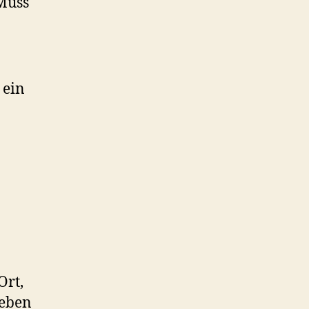
Muss
 ein
Ort,
geben