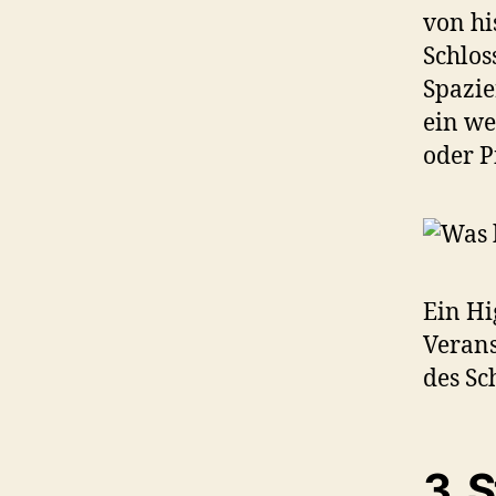
von hi
Schlos
Spazie
ein we
oder P
Ein Hi
Verans
des Sc
3.
S