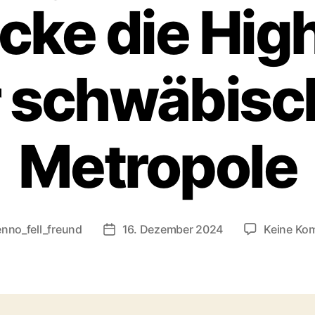
cke die High
r schwäbisc
Metropole
enno_fell_freund
16. Dezember 2024
Keine Ko
sautor
Beitragsdatum