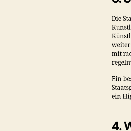
Die Sta
Kunstl
Künstl
weiter
mit mo
regelm
Ein be
Staats
ein Hig
4.
W