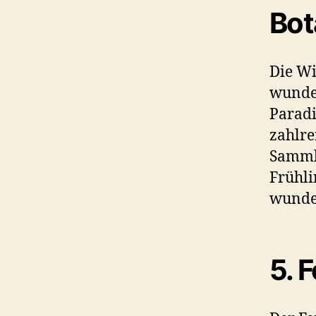
Bot
Die Wi
wunder
Paradi
zahlre
Sammlu
Frühli
wunder
5.
F